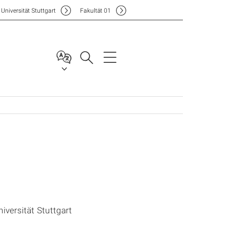
Uni
versität Stuttgart
F
akultät
01
versität Stuttgart