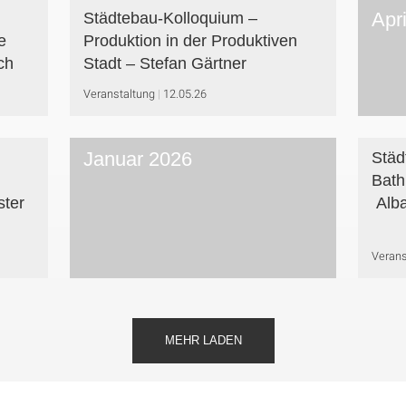
Apr
Städtebau-Kolloquium –
e
Produktion in der Produktiven
ch
Stadt – Stefan Gärtner
Veranstaltung
12.05.26
Januar 2026
Städ
Bath
ter
Alb
Verans
MEHR LADEN