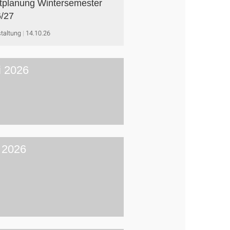
tplanung Wintersemester
/27
taltung
14.10.26
i 2026
 2026