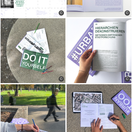
©
©
©
©