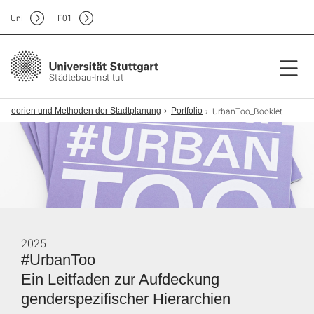
Uni
F
01
Städtebau-Institut
UrbanToo_Booklet
Theorien und Methoden der Stadtplanung
Portfolio
2025
#UrbanToo
Ein Leitfaden zur Aufdeckung
genderspezifischer Hierarchien