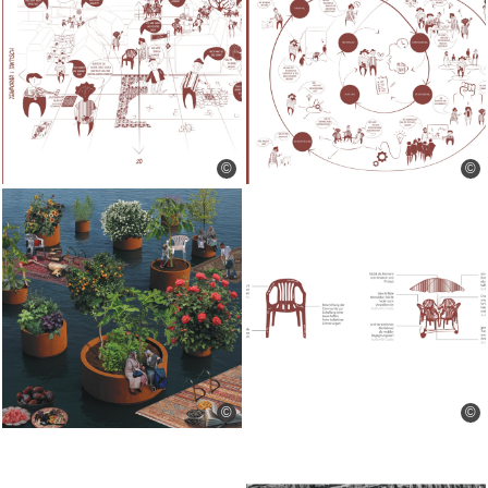
©
©
©
©