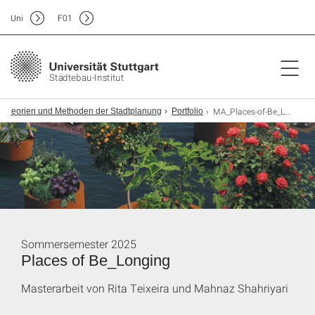
Uni
F
01
Städtebau-Institut
MA_Places-of-Be_Longing
Theorien und Methoden der Stadtplanung
Portfolio
Sommersemester 2025
Places of Be_Longing
Masterarbeit von Rita Teixeira und Mahnaz Shahriyari