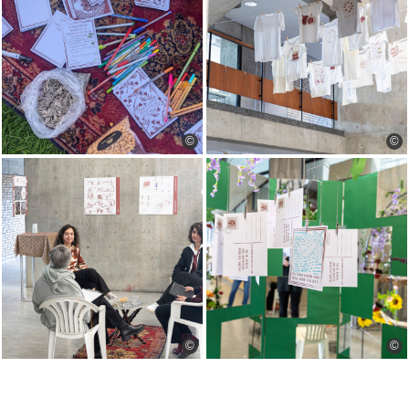
©
©
©
©