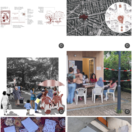
©
©
©
©