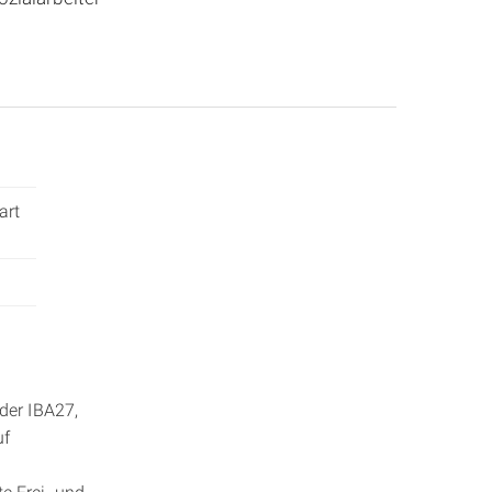
art
der IBA27,
uf
e Frei- und