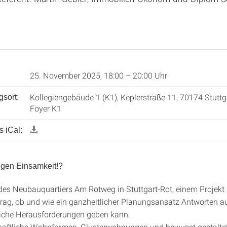
25. November 2025, 18:00 – 20:00 Uhr
Kollegiengebäude 1 (K1), Keplerstraße 11, 70174 Stuttg
gsort:
Foyer K1
 iCal:
egen Einsamkeit!?
des Neubauquartiers Am Rotweg in Stuttgart-Rot, einem Projekt 
itrag, ob und wie ein ganzheitlicher Planungsansatz Antworten a
liche Herausforderungen geben kann.
aftliche Wohnformen, Clusterwohnungen und bewusst gestaltet