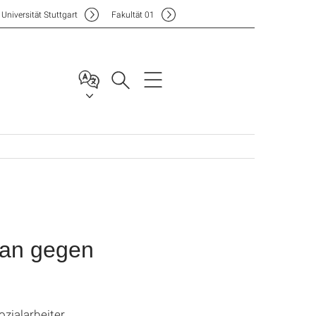
Uni
versität Stuttgart
F
akultät
01
lan gegen
zialarbeiter