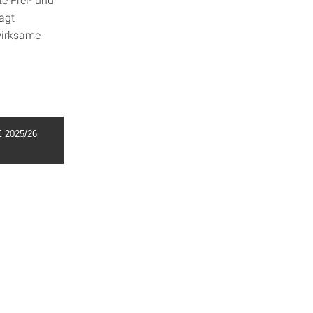
agt
 wirksame
2025/26