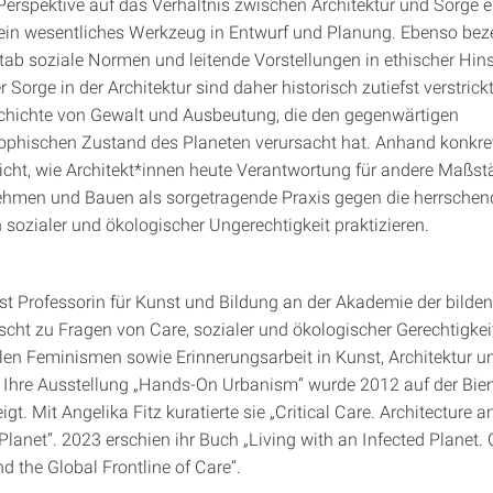
Perspektive auf das Verhältnis zwischen Architektur und Sorge e
ein wesentliches Werkzeug in Entwurf und Planung. Ebenso bez
tab soziale Normen und leitende Vorstellungen in ethischer Hins
Sorge in der Architektur sind daher historisch zutiefst verstrickt
hichte von Gewalt und Ausbeutung, die den gegenwärtigen
ophischen Zustand des Planeten verursacht hat. Anhand konkret
licht, wie Architekt*innen heute Verantwortung für andere Maßst
ehmen und Bauen als sorgetragende Praxis gegen die herrsche
sozialer und ökologischer Ungerechtigkeit praktizieren.
ist Professorin für Kunst und Bildung an der Akademie der bilde
scht zu Fragen von Care, sozialer und ökologischer Gerechtigkeit
len Feminismen sowie Erinnerungsarbeit in Kunst, Architektur u
Ihre Ausstellung „Hands-On Urbanism“ wurde 2012 auf der Bien
gt. Mit Angelika Fitz kuratierte sie „Critical Care. Architecture
Planet“. 2023 erschien ihr Buch „Living with an Infected Planet. 
d the Global Frontline of Care“.