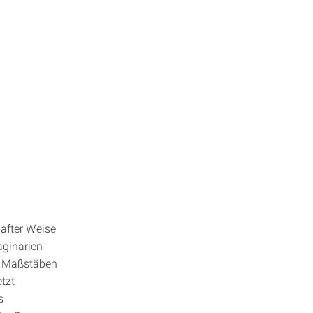
hafter Weise
aginarien
n Maßstäben
tzt
s