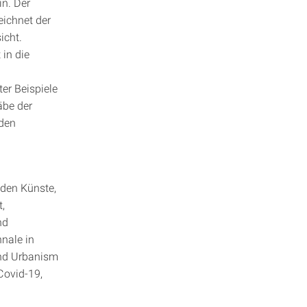
in. Der
eichnet der
icht.
 in die
er Beispiele
äbe der
nden
nden Künste,
,
nd
nale in
 and Urbanism
Covid-19,