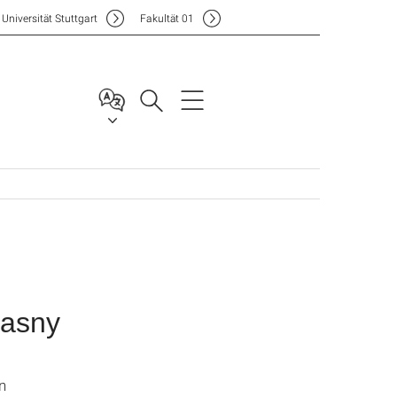
Uni
versität Stuttgart
F
akultät
01
rasny
n