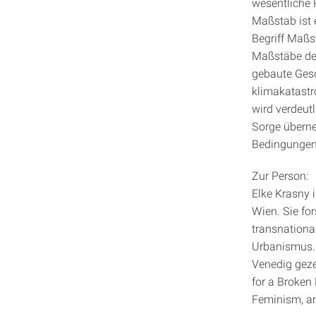
wesentliche 
Maßstab ist 
Begriff Maßs
Maßstäbe der 
gebaute Gesc
klimakatastr
wird verdeut
Sorge übern
Bedingungen 
Zur Person:
Elke Krasny 
Wien. Sie for
transnationa
Urbanismus. 
Venedig gezei
for a Broken 
Feminism, an